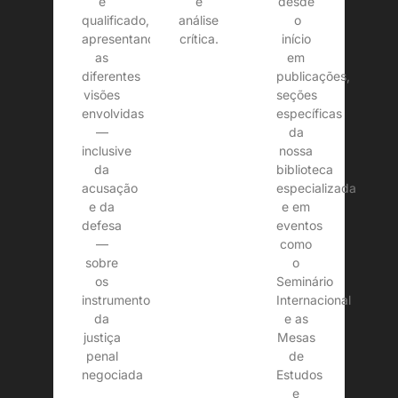
e
desde
e
qualificado,
o
análise
apresentando
início
crítica.
as
em
diferentes
publicações,
visões
seções
envolvidas
específicas
—
da
inclusive
nossa
da
biblioteca
acusação
especializada
e da
e em
defesa
eventos
—
como
sobre
o
os
Seminário
instrumentos
Internacional
da
e as
justiça
Mesas
penal
de
negociada
Estudos
e