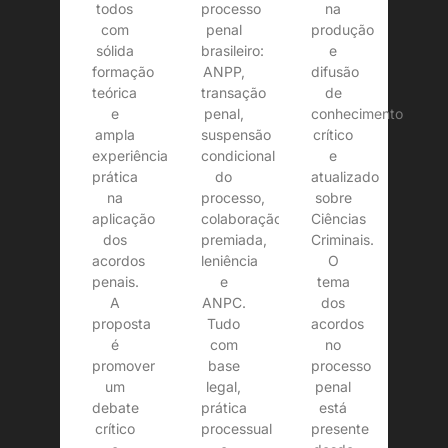
todos
na
processo
com
produção
penal
sólida
e
brasileiro:
formação
difusão
ANPP,
teórica
de
transação
e
conhecimento
penal,
ampla
crítico
suspensão
experiência
e
condicional
prática
atualizado
do
na
sobre
processo,
aplicação
Ciências
colaboração
dos
Criminais.
premiada,
acordos
O
leniência
penais.
tema
e
A
dos
ANPC.
proposta
acordos
Tudo
é
no
com
promover
processo
base
um
penal
legal,
debate
está
prática
crítico
presente
processual