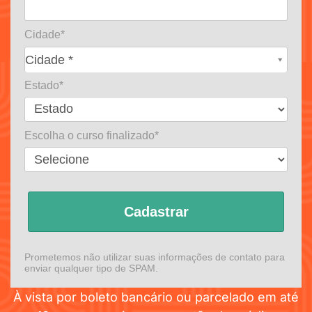
Cidade*
Cidade*
Cidade *
Estado*
Escolha o curso finalizado*
Cadastrar
Prometemos não utilizar suas informações de contato para
enviar qualquer tipo de SPAM.
À vista por boleto bancário ou parcelado em até