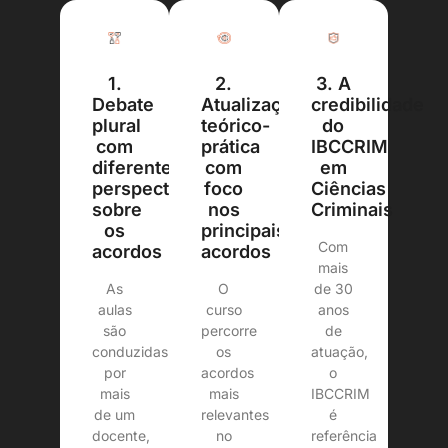
1.
3. A
2.
Debate
credibilidade
Atualização
plural
do
teórico-
com
IBCCRIM
prática
diferentes
em
com
perspectivas
Ciências
foco
sobre
Criminais
nos
os
principais
Com
acordos
acordos
mais
As
de 30
O
aulas
anos
curso
são
de
percorre
conduzidas
atuação,
os
por
o
acordos
mais
IBCCRIM
mais
de um
é
relevantes
docente,
referência
no