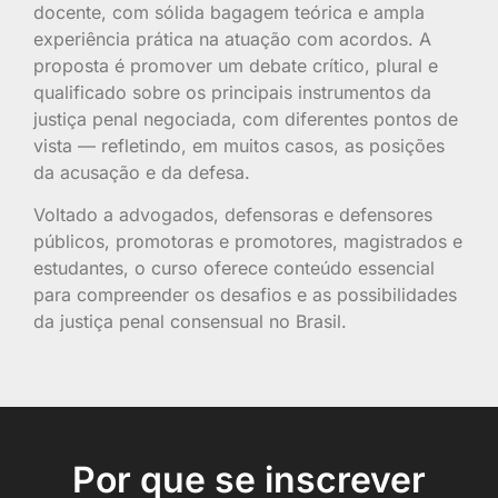
docente, com sólida bagagem teórica e ampla
experiência prática na atuação com acordos. A
proposta é promover um debate crítico, plural e
qualificado sobre os principais instrumentos da
justiça penal negociada, com diferentes pontos de
vista — refletindo, em muitos casos, as posições
da acusação e da defesa.
Voltado a advogados, defensoras e defensores
públicos, promotoras e promotores, magistrados e
estudantes, o curso oferece conteúdo essencial
para compreender os desafios e as possibilidades
da justiça penal consensual no Brasil.
Por que se inscrever