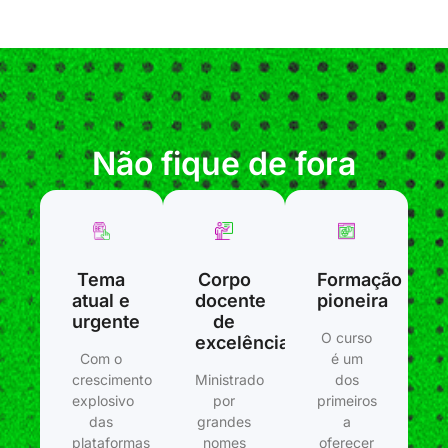
Não fique de fora
Tema
Corpo
Formação
atual e
docente
pioneira
urgente
de
O curso
excelência
Com o
é um
crescimento
Ministrado
dos
explosivo
por
primeiros
das
grandes
a
plataformas
nomes
oferecer