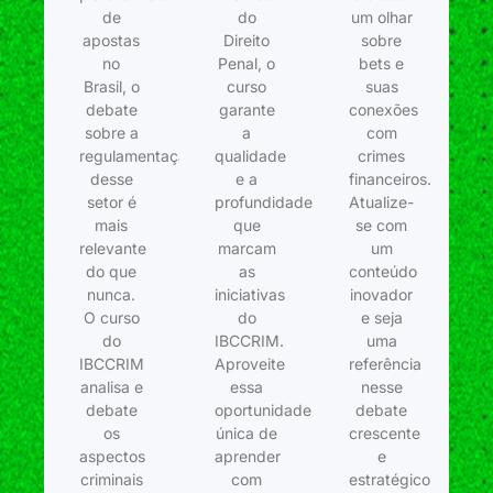
de
do
um olhar
apostas
Direito
sobre
no
Penal, o
bets e
Brasil, o
curso
suas
debate
garante
conexões
sobre a
a
com
regulamentação
qualidade
crimes
desse
e a
financeiros.
setor é
profundidade
Atualize-
mais
que
se com
relevante
marcam
um
do que
as
conteúdo
nunca.
iniciativas
inovador
O curso
do
e seja
do
IBCCRIM.
uma
IBCCRIM
Aproveite
referência
analisa e
essa
nesse
debate
oportunidade
debate
os
única de
crescente
aspectos
aprender
e
criminais
com
estratégico