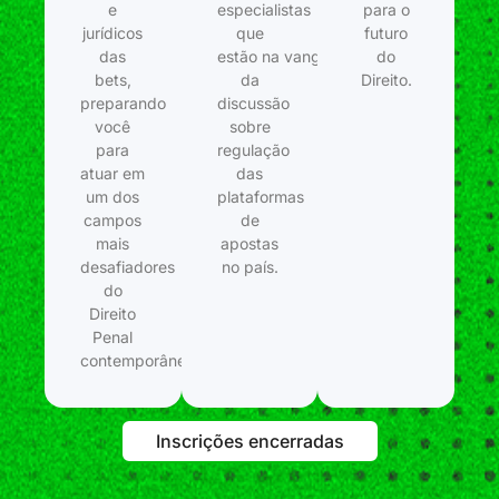
e
especialistas
para o
jurídicos
que
futuro
das
estão na vanguarda
do
bets,
da
Direito.
preparando
discussão
você
sobre
para
regulação
atuar em
das
um dos
plataformas
campos
de
mais
apostas
desafiadores
no país.
do
Direito
Penal
contemporâneo.
Inscrições encerradas