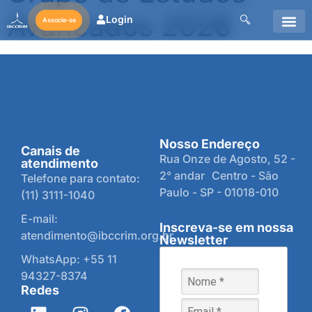
Avancados 2026
Login
Associe-se
Nosso Endereço
Canais de
Rua Onze de Agosto, 52 -
atendimento
2° andar Centro - São
Telefone para contato:
Paulo - SP - 01018-010
(11) 3111-1040
E-mail:
Inscreva-se em nossa
atendimento@ibccrim.org.br
Newsletter
WhatsApp: +55 11
94327-8374
Redes