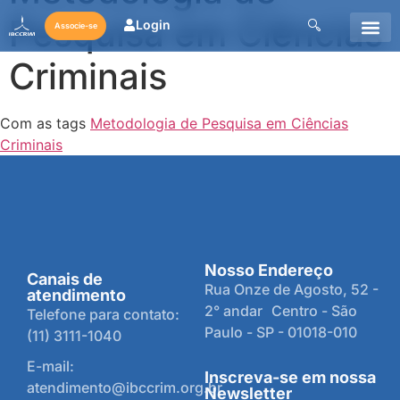
Pesquisa em Ciências
Login
Associe-se
Criminais
Com as tags
Metodologia de Pesquisa em Ciências
Criminais
Nosso Endereço
Canais de
Rua Onze de Agosto, 52 -
atendimento
2° andar Centro - São
Telefone para contato:
Paulo - SP - 01018-010
(11) 3111-1040
E-mail:
Inscreva-se em nossa
atendimento@ibccrim.org.br
Newsletter