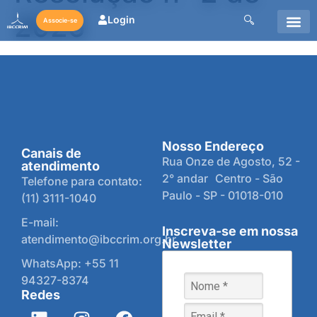
2025
Login
Associe-se
Nosso Endereço
Canais de
Rua Onze de Agosto, 52 -
atendimento
2° andar Centro - São
Telefone para contato:
Paulo - SP - 01018-010
(11) 3111-1040
E-mail:
Inscreva-se em nossa
atendimento@ibccrim.org.br
Newsletter
WhatsApp: +55 11
94327-8374
Redes