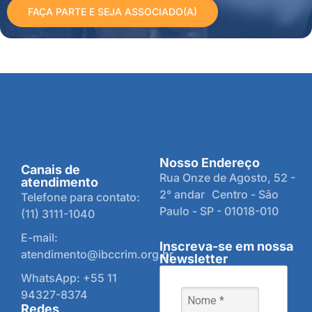
FAÇA PARTE E SEJA ASSOCIADO(A)
Nosso Endereço
Canais de
Rua Onze de Agosto, 52 -
atendimento
2° andar Centro - São
Telefone para contato:
Paulo - SP - 01018-010
(11) 3111-1040
E-mail:
Inscreva-se em nossa
atendimento@ibccrim.org.br
Newsletter
WhatsApp: +55 11
94327-8374
Redes