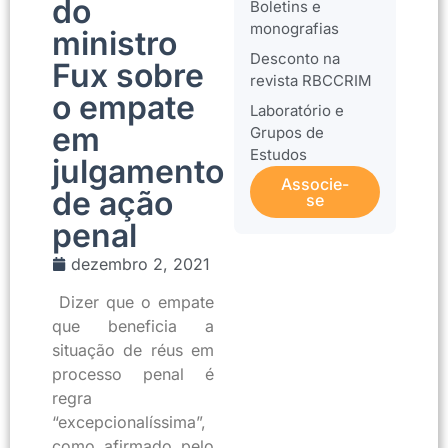
do
Boletins e
monografias
ministro
Desconto na
Fux sobre
revista RBCCRIM
o empate
Laboratório e
em
Grupos de
Estudos
julgamento
Associe-
de ação
se
penal
dezembro 2, 2021
Dizer que o empate
que beneficia a
situação de réus em
processo penal é
regra
“excepcionalíssima”,
como afirmado pelo