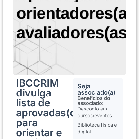
IBCCRIM
Seja
divulga
associado(a)
Benefícios do
lista de
associado:
Desconto em
aprovadas(os)
cursos/eventos
para
Biblioteca física e
orientar e
digital