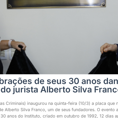
ebrações de seus 30 anos da
do jurista Alberto Silva Fran
ias Criminais) inaugurou na quinta-feira (10/3) a placa que
de Alberto Silva Franco, um de seus fundadores. O evento a
 30 anos do Instituto, criado em outubro de 1992, 12 dias 