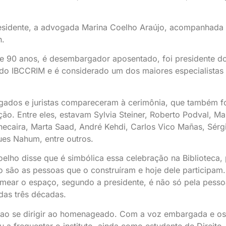
presidente, a advogada Marina Coelho Araújo, acompanhada
n.
e 90 anos, é desembargador aposentado, foi presidente d
e do IBCCRIM e é considerado um dos maiores especialistas
vogados e juristas compareceram à cerimônia, que também f
ção. Entre eles, estavam Sylvia Steiner, Roberto Podval, Ma
ecaira, Marta Saad, André Kehdi, Carlos Vico Mañas, Sérg
ues Nahum, entre outros.
elho disse que é simbólica essa celebração na Biblioteca, 
mo são as pessoas que o construíram e hoje dele participam.
omear o espaço, segundo a presidente, é não só pela pess
 das três décadas.
 ao se dirigir ao homenageado. Com a voz embargada e os
 frequentar o instituto, ainda como estudante de Direito