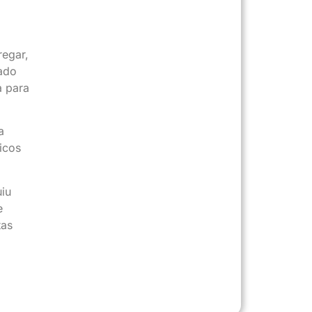
regar,
ado
a para
a
icos
uiu
e
tas