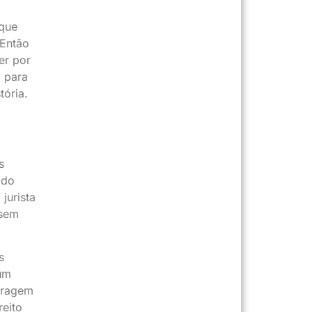
 que
 Então
er por
, para
tória.
s
ado
jurista
 sem
s
 um
coragem
eito