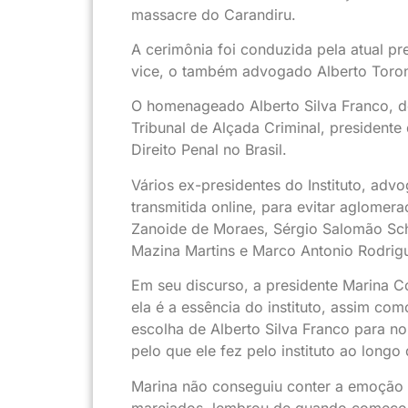
massacre do Carandiru.
A cerimônia foi conduzida pela atual 
vice, o também advogado Alberto Toro
O homenageado Alberto Silva Franco, d
Tribunal de Alçada Criminal, president
Direito Penal no Brasil.
Vários ex-presidentes do Instituto, ad
transmitida online, para evitar aglomera
Zanoide de Moraes, Sérgio Salomão Sch
Mazina Martins e Marco Antonio Rodrig
Em seu discurso, a presidente Marina Co
ela é a essência do instituto, assim co
escolha de Alberto Silva Franco para n
pelo que ele fez pelo instituto ao longo
Marina não conseguiu conter a emoção
marejados, lembrou de quando começou a