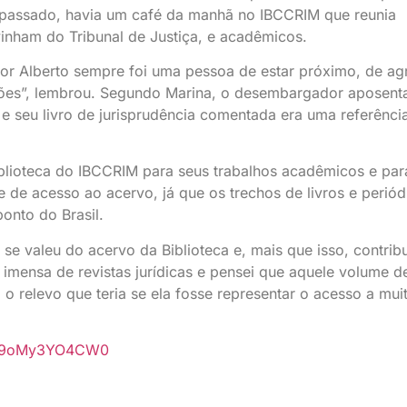
o passado, havia um café da manhã no IBCCRIM que reunia
vinham do Tribunal de Justiça, e acadêmicos.
utor Alberto sempre foi uma pessoa de estar próximo, de ag
ações”, lembrou. Segundo Marina, o desembargador aposent
e seu livro de jurisprudência comentada era uma referênci
blioteca do IBCCRIM para seus trabalhos acadêmicos e par
 de acesso ao acervo, já que os trechos de livros e periód
onto do Brasil.
se valeu do acervo da Biblioteca e, mais que isso, contrib
imensa de revistas jurídicas e pensei que aquele volume d
 o relevo que teria se ela fosse representar o acesso a mui
be/9oMy3YO4CW0