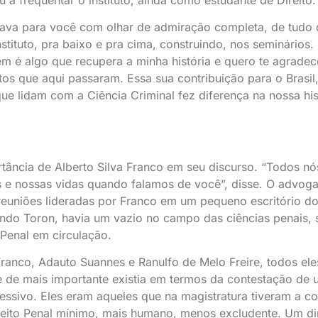
hava para você com olhar de admiração completa, de tudo
stituto, pra baixo e pra cima, construindo, nos seminários.
em é algo que recupera a minha história e quero te agradec
os que aqui passaram. Essa sua contribuição para o Brasil
ue lidam com a Ciência Criminal fez diferença na nossa his
ância de Alberto Silva Franco em seu discurso. “Todos nó
s e nossas vidas quando falamos de você”, disse. O advog
reuniões lideradas por Franco em um pequeno escritório do 
ndo Toron, havia um vazio no campo das ciências penais,
 Penal em circulação.
 Franco, Adauto Suannes e Ranulfo de Melo Freire, todos ele
ue de mais importante existia em termos da contestação de
ressivo. Eles eram aqueles que na magistratura tiveram a 
eito Penal mínimo, mais humano, menos excludente. Um dir