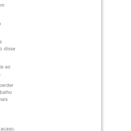
ém
a
s
o disse
te ao
.
perder
abalho
nais
 acaso.