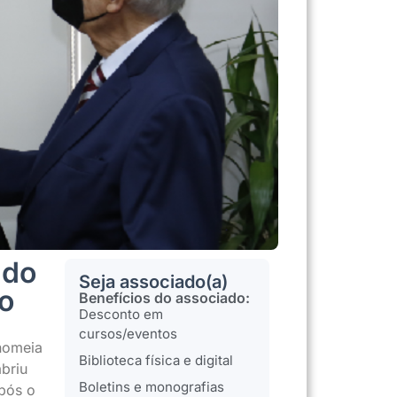
ndo
Seja associado(a)
co
Benefícios do associado:
Desconto em
cursos/eventos
 nomeia
Biblioteca física e digital
briu
Boletins e monografias
após o