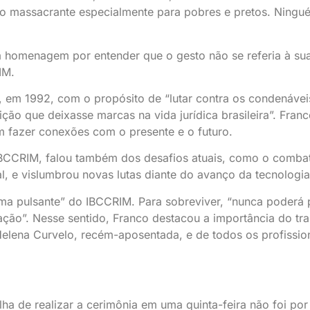
tão massacrante especialmente para pobres e pretos. Ningu
 a homenagem por entender que o gesto não se referia à su
IM.
 em 1992, com o propósito de “lutar contra os condenávei
uição que deixasse marcas na vida jurídica brasileira”. Franc
m fazer conexões com o presente e o futuro.
 IBCCRIM, falou também dos desafios atuais, como o comba
cal, e vislumbrou novas lutas diante do avanço da tecnologia
alma pulsante” do IBCCRIM. Para sobreviver, “nunca poderá 
zação”. Nesse sentido, Franco destacou a importância do tr
Helena Curvelo, recém-aposentada, e de todos os profissio
ha de realizar a cerimônia em uma quinta-feira não foi por