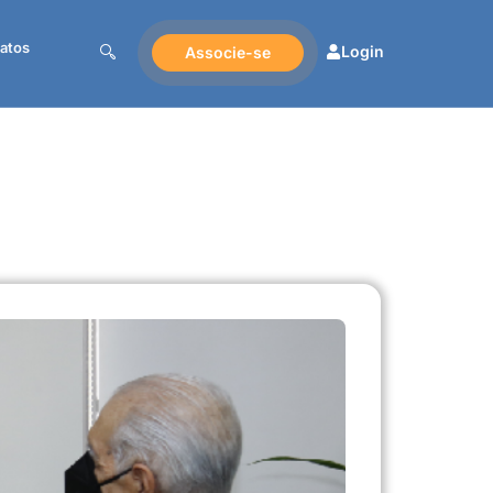
atos
Login
Associe-se