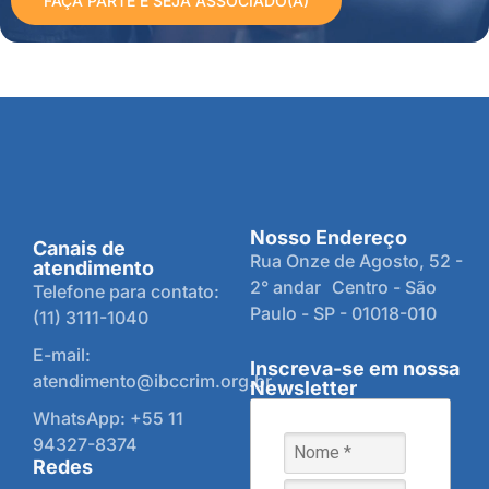
FAÇA PARTE E SEJA ASSOCIADO(A)
Nosso Endereço
Canais de
Rua Onze de Agosto, 52 -
atendimento
2° andar Centro - São
Telefone para contato:
Paulo - SP - 01018-010
(11) 3111-1040
E-mail:
Inscreva-se em nossa
atendimento@ibccrim.org.br
Newsletter
WhatsApp: +55 11
94327-8374
Redes