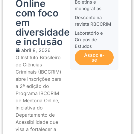
Online
Boletins e
monografias
com foco
Desconto na
em
revista RBCCRIM
diversidade
Laboratório e
e inclusão
Grupos de
Estudos
abril 8, 2026
Associe-
O Instituto Brasileiro
se
de Ciências
Criminais (IBCCRIM)
abre inscrições para
a 2ª edição do
Programa IBCCRIM
de Mentoria Online,
iniciativa do
Departamento de
Acessibilidade que
visa a fortalecer a