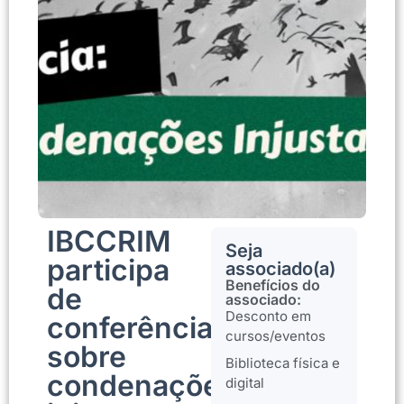
IBCCRIM
Seja
participa
associado(a)
Benefícios do
de
associado:
Desconto em
conferência
cursos/eventos
sobre
Biblioteca física e
condenações
digital