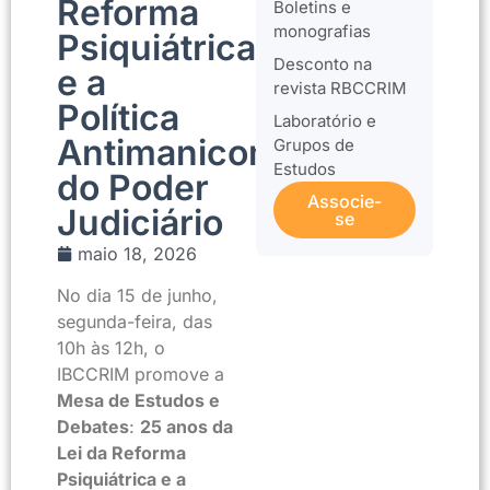
Reforma
Boletins e
monografias
Psiquiátrica
Desconto na
e a
revista RBCCRIM
Política
Laboratório e
Antimanicomial
Grupos de
Estudos
do Poder
Associe-
Judiciário
se
maio 18, 2026
No dia 15 de junho,
segunda-feira, das
10h às 12h, o
IBCCRIM promove a
Mesa de Estudos e
Debates
:
25 anos da
Lei da Reforma
Psiquiátrica e a