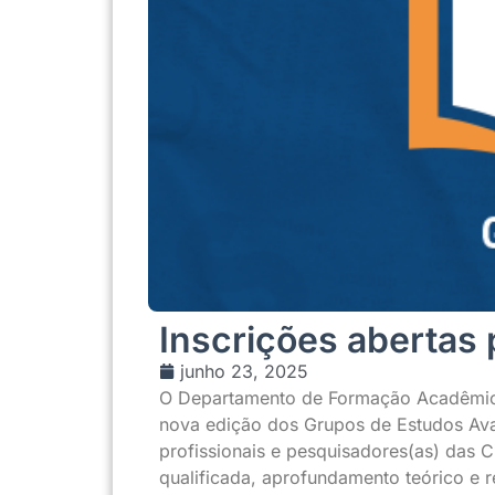
Inscrições abertas
junho 23, 2025
O Departamento de Formação Acadêmica 
nova edição dos Grupos de Estudos Ava
profissionais e pesquisadores(as) das
qualificada, aprofundamento teórico e re