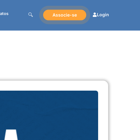
atos
Login
Associe-se