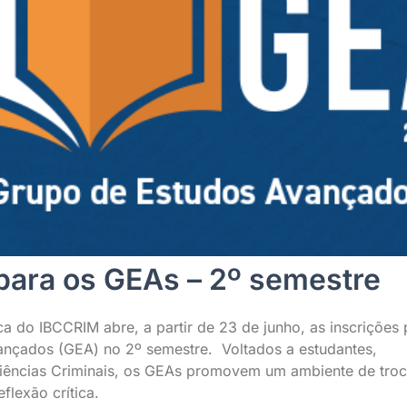
 para os GEAs – 2º semestre
do IBCCRIM abre, a partir de 23 de junho, as inscrições 
nçados (GEA) no 2º semestre. Voltados a estudantes,
 Ciências Criminais, os GEAs promovem um ambiente de tro
flexão crítica.