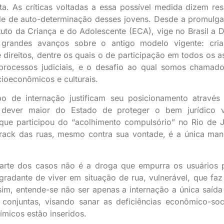
sta. As críticas voltadas a essa possível medida dizem res
dade de auto-determinação desses jovens. Desde a promulg
tuto da Criança e do Adolescente (ECA), vige no Brasil a D
a grandes avanços sobre o antigo modelo vigente: cri
 direitos, dentre os quais o de participação em todos os a
 processos judiciais, e o desafio ao qual somos chamad
ocioeconômicos e culturais.
o de internação justificam seu posicionamento atravé
o dever maior do Estado de proteger o bem jurídico 
ue participou do “acolhimento compulsório” no Rio de J
crack das ruas, mesmo contra sua vontade, é a única man
parte dos casos não é a droga que empurra os usuários 
gradante de viver em situação de rua, vulnerável, que faz
im, entende-se não ser apenas a internação a única saída
onjuntas, visando sanar as deficiências econômico-soc
micos estão inseridos.