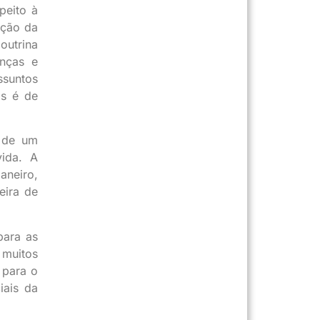
peito à
ação da
outrina
anças e
ssuntos
os é de
s de um
vida. A
aneiro,
eira de
para as
 muitos
 para o
iais da