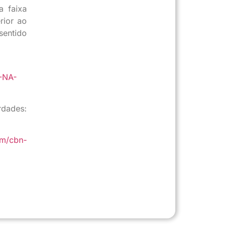
a faixa
rior ao
sentido
-NA-
rdades:
om/cbn-