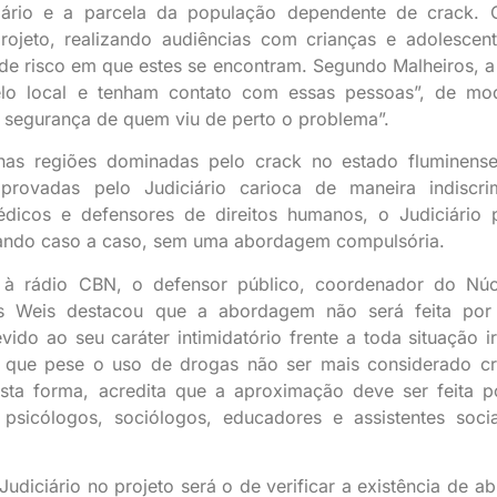
iário e a parcela da população dependente de crack.
rojeto, realizando audiências com crianças e adolescen
 de risco em que estes se encontram. Segundo Malheiros, a 
lo local e tenham contato com essas pessoas”, de m
 segurança de quem viu de perto o problema”.
nas regiões dominadas pelo crack no estado fluminens
provadas pelo Judiciário carioca de maneira indiscri
édicos e defensores de direitos humanos, o Judiciário p
liando caso a caso, sem uma abordagem compulsória.
 à rádio CBN, o defensor público, coordenador do Nú
s Weis destacou que a abordagem não será feita por 
ido ao seu caráter intimidatório frente a toda situação ir
 que pese o uso de drogas não ser mais considerado c
Desta forma, acredita que a aproximação deve ser feita 
 psicólogos, sociólogos, educadores e assistentes soci
diciário no projeto será o de verificar a existência de ab