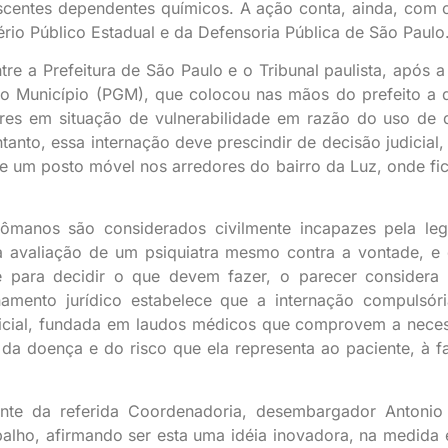
escentes dependentes químicos. A ação conta, ainda, com 
ério Público Estadual e da Defensoria Pública de São Paulo
entre a Prefeitura de São Paulo e o Tribunal paulista, após 
o Município (PGM), que colocou nas mãos do prefeito a 
res em situação de vulnerabilidade em razão do uso de 
anto, essa internação deve prescindir de decisão judicial,
 de um posto móvel nos arredores do bairro da Luz, onde fi
ômanos são considerados civilmente incapazes pela leg
à avaliação de um psiquiatra mesmo contra a vontade, e
 para decidir o que devem fazer, o parecer considera 
namento jurídico estabelece que a internação compulsór
dicial, fundada em laudos médicos que comprovem a nece
da doença e do risco que ela representa ao paciente, à fa
ente da referida Coordenadoria, desembargador Antonio
rabalho, afirmando ser esta uma idéia inovadora, na medida