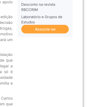
o apoio
Desconto na revista
.
RBCCRIM
a edição
Laboratório e Grupos de
Estudos
decisão
drogas,
Associe-se
 motivo
cará um
islação
 de que
legal a
ia só é
ssidade
mília e
 Carlos
 em que