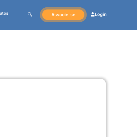
atos
Login
Associe-se