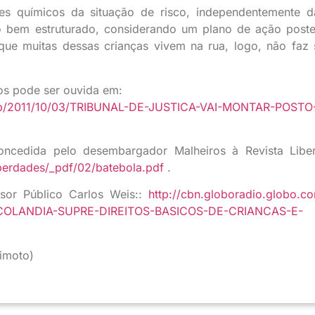
es químicos da situação de risco, independentemente d
o bem estruturado, considerando um plano de ação poste
que muitas dessas crianças vivem na rua, logo, não faz 
os pode ser ouvida em:
n-sp/2011/10/03/TRIBUNAL-DE-JUSTICA-VAI-MONTAR-POSTO
concedida pelo desembargador Malheiros à Revista Libe
Liberdades/_pdf/02/batebola.pdf
.
sor Público Carlos Weis::
http://cbn.globoradio.globo.c
COLANDIA-SUPRE-DIREITOS-BASICOS-DE-CRIANCAS-E-
himoto)