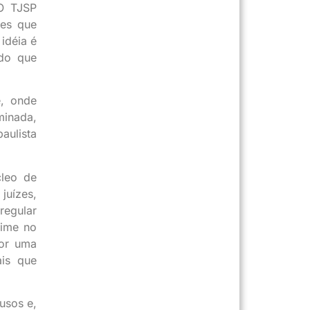
 O TJSP
tes que
idéia é
odo que
e, onde
minada,
aulista
cleo de
juízes,
regular
rime no
por uma
ais que
usos e,