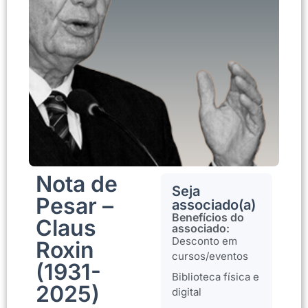
Nota de
Seja
Pesar –
associado(a)
Benefícios do
Claus
associado:
Desconto em
Roxin
cursos/eventos
(1931-
Biblioteca física e
2025)
digital