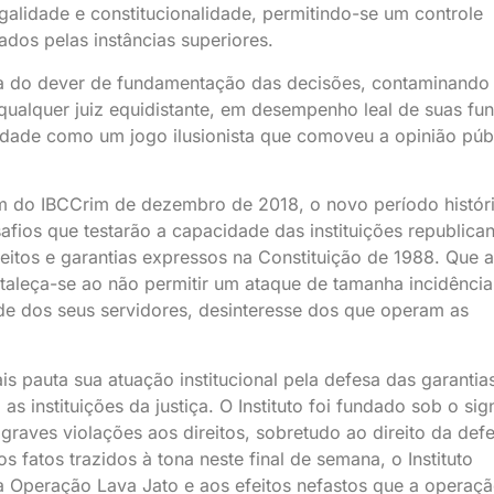
egalidade e constitucionalidade, permitindo-se um controle
ados pelas instâncias superiores.
sa do dever de fundamentação das decisões, contaminando
ualquer juiz equidistante, em desempenho leal de suas fu
lidade como um jogo ilusionista que comoveu a opinião púb
im do IBCCrim de dezembro de 2018, o novo período histór
safios que testarão a capacidade das instituições republica
eitos e garantias expressos na Constituição de 1988. Que a
rtaleça-se ao não permitir um ataque de tamanha incidência
dade dos seus servidores, desinteresse dos que operam as
ais pauta sua atuação institucional pela defesa das garantia
s instituições da justiça. O Instituto foi fundado sob o si
raves violações aos direitos, sobretudo ao direito da def
s fatos trazidos à tona neste final de semana, o Instituto
da Operação Lava Jato e aos efeitos nefastos que a operaç