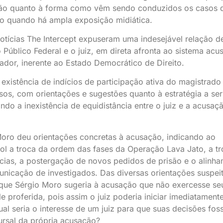
ção quanto à forma como vêm sendo conduzidos os casos 
udo quando há ampla exposição midiática.
notícias The Intercept expuseram uma indesejável relação d
Público Federal e o juiz, em direta afronta ao sistema acus
gador, inerente ao Estado Democrático de Direito.
xistência de indícios de participação ativa do magistrado
os, com orientações e sugestões quanto à estratégia a ser
o a inexistência de equidistância entre o juiz e a acusaç
 Moro deu orientações concretas à acusação, indicando ao
ol a troca da ordem das fases da Operação Lava Jato, a t
cias, a postergação de novos pedidos de prisão e o alinh
municação de investigados. Das diversas orientações suspeit
ue Sérgio Moro sugeria à acusação que não exercesse se
e proferida, pois assim o juiz poderia iniciar imediatament
al seria o interesse de um juiz para que suas decisões fo
ursal da própria acusação?