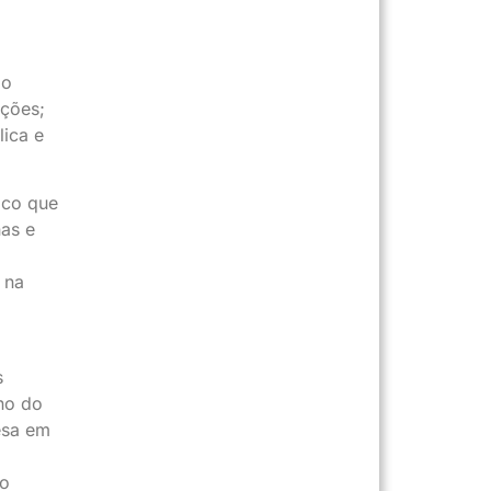
 o
nções;
lica e
ico que
nas e
 na
s
gno do
esa em
ão