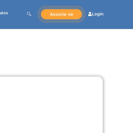
atos
Login
Associe-se