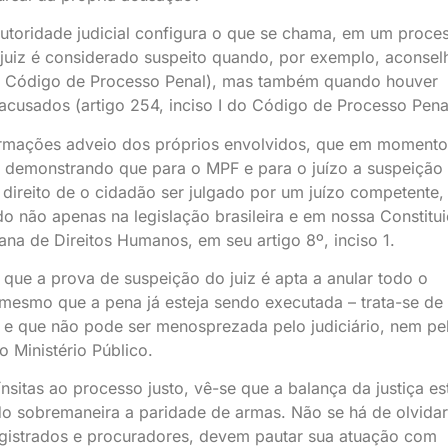
utoridade judicial configura o que se chama, em um proce
juiz é considerado suspeito quando, por exemplo, aconsel
 do Código de Processo Penal), mas também quando houver
cusados (artigo 254, inciso I do Código de Processo Pena
rmações adveio dos próprios envolvidos, que em moment
, demonstrando que para o MPF e para o juízo a suspeição
direito de o cidadão ser julgado por um juízo competente,
ado não apenas na legislação brasileira e em nossa Constitu
na de Direitos Humanos, em seu artigo 8º, inciso 1.
 que a prova de suspeição do juiz é apta a anular todo o
esmo que a pena já esteja sendo executada – trata-se de
 e que não pode ser menosprezada pelo judiciário, nem pe
o Ministério Público.
ínsitas ao processo justo, vê-se que a balança da justiça es
do sobremaneira a paridade de armas. Não se há de olvida
agistrados e procuradores, devem pautar sua atuação com