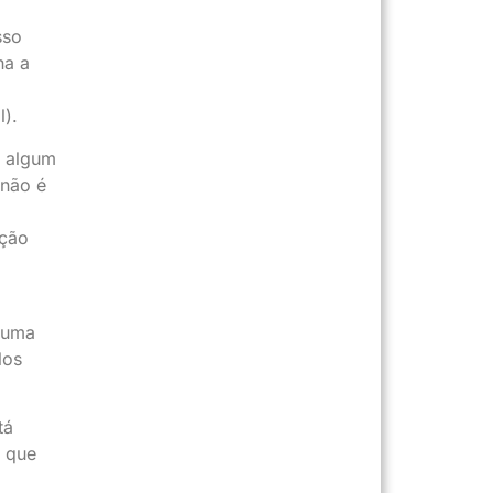
sso
ha a
l).
o algum
 não é
ição
 uma
los
tá
r que