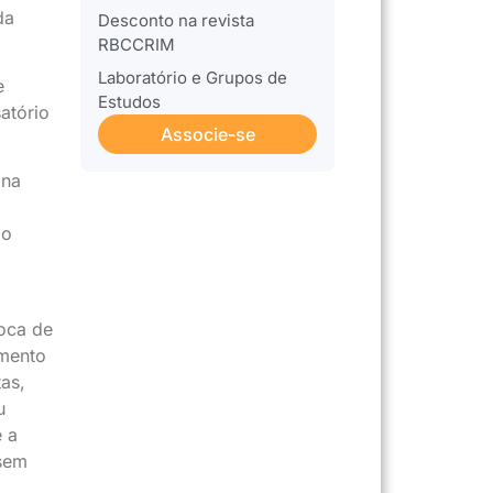
da
Desconto na revista
RBCCRIM
Laboratório e Grupos de
e
Estudos
atório
Associe-se
 na
ão
roca de
amento
as,
u
e a
ssem