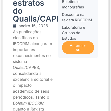
estratos
Boletins e
monografias
do
Desconto na
Qualis/CAPES
revista RBCCRIM
janeiro 15, 2026
Laboratório e
As publicações
Grupos de
científicas do
Estudos
IBCCRIM alcançaram
Associe-
importantes
se
reconhecimentos no
sistema
Qualis/CAPES,
consolidando a
excelência editorial e
o impacto
acadêmico de seus
periódicos. Tanto o
Boletim IBCCRIM
quanto a
Revista