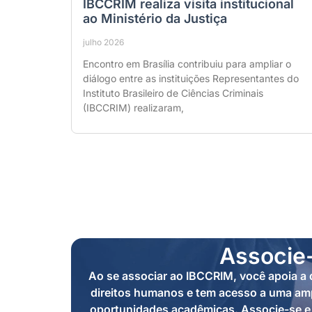
IBCCRIM realiza visita institucional
ao Ministério da Justiça
julho 2026
Encontro em Brasília contribuiu para ampliar o
diálogo entre as instituições Representantes do
Instituto Brasileiro de Ciências Criminais
(IBCCRIM) realizaram,
Associe
Ao se associar ao IBCCRIM, você apoia a d
direitos humanos e tem acesso a uma amp
oportunidades acadêmicas. Associe-se e 