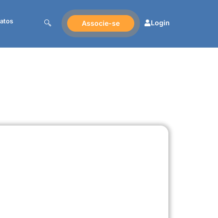
atos
Login
Associe-se