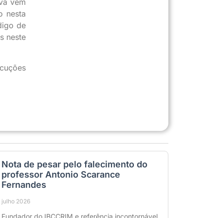
iva vem
o nesta
digo de
s neste
ecuções
Nota de pesar pelo falecimento do
professor Antonio Scarance
Fernandes
julho 2026
Fundador do IBCCRIM e referência incontornável