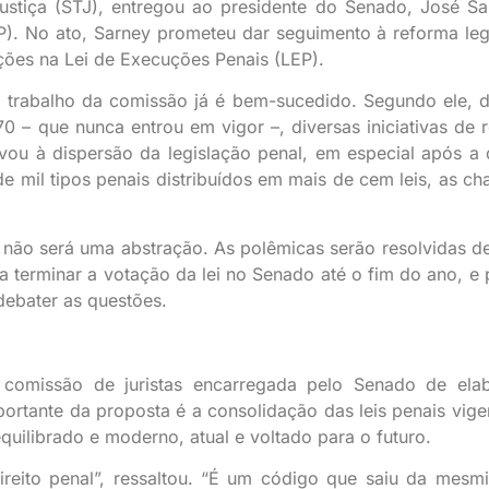
Justiça (STJ), entregou ao presidente do Senado, José Sa
). No ato, Sarney prometeu dar seguimento à reforma legi
ões na Lei de Execuções Penais (LEP).
 trabalho da comissão já é bem-sucedido. Segundo ele, 
 – que nunca entrou em vigor –, diversas iniciativas de 
evou à dispersão da legislação penal, em especial após a
e mil tipos penais distribuídos em mais de cem leis, as c
 não será uma abstração. As polêmicas serão resolvidas d
a terminar a votação da lei no Senado até o fim do ano, e 
debater as questões.
a comissão de juristas encarregada pelo Senado de ela
ortante da proposta é a consolidação das leis penais vige
quilibrado e moderno, atual e voltado para o futuro.
reito penal”, ressaltou. “É um código que saiu da mesm