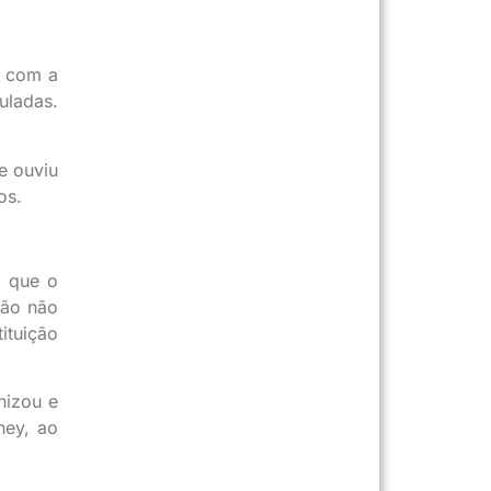
, com a
uladas.
e ouviu
os.
u que o
ção não
ituição
nizou e
ney, ao