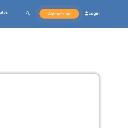
atos
Login
Associe-se