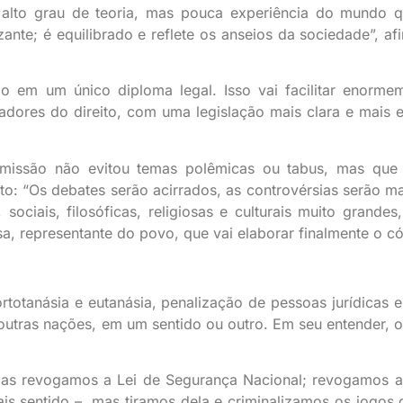
 alto grau de teoria, mas pouca experiência do mundo 
zante; é equilibrado e reflete os anseios da sociedade”, af
o em um único diploma legal. Isso vai facilitar enorme
ores do direito, com uma legislação mais clara e mais ef
missão não evitou temas polêmicas ou tabus, mas que
to: “Os debates serão acirrados, as controvérsias serão ma
ociais, filosóficas, religiosas e culturais muito grandes,
a, representante do povo, que vai elaborar finalmente o có
rtotanásia e eutanásia, penalização de pessoas jurídicas e
outras nações, em um sentido ou outro. Em seu entender, 
mas revogamos a Lei de Segurança Nacional; revogamos a
s sentido –, mas tiramos dela e criminalizamos os jogos 