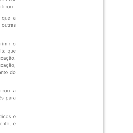
ificou.
u que a
 outras
rimir o
lta que
ucação.
ucação,
ento do
tacou a
ês para
dicos e
ento, é