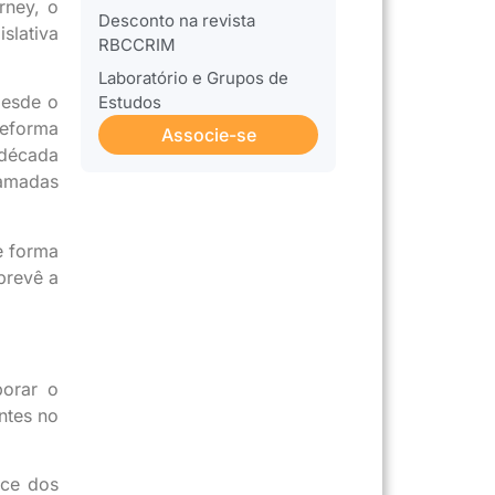
rney, o
Desconto na revista
slativa
RBCCRIM
Laboratório e Grupos de
desde o
Estudos
reforma
Associe-se
 década
hamadas
e forma
prevê a
borar o
ntes no
ice dos