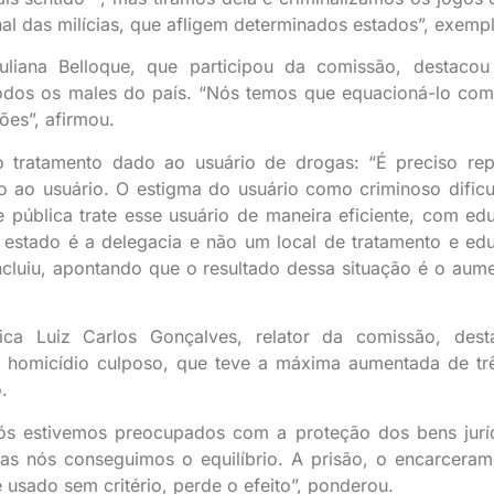
l das milícias, que afligem determinados estados”, exempl
liana Belloque, que participou da comissão, destaco
todos os males do país. “Nós temos que equacioná-lo com
ões”, afirmou.
o tratamento dado ao usuário de drogas: “É preciso rep
ção ao usuário. O estigma do usuário como criminoso dificu
de pública trate esse usuário de maneira eficiente, com ed
 estado é a delegacia e não um local de tratamento e ed
oncluiu, apontando que o resultado dessa situação é o aum
ica Luiz Carlos Gonçalves, relator da comissão, des
 homicídio culposo, que teve a máxima aumentada de tr
.
Nós estivemos preocupados com a proteção dos bens jurí
as nós conseguimos o equilíbrio. A prisão, o encarceram
 usado sem critério, perde o efeito”, ponderou.