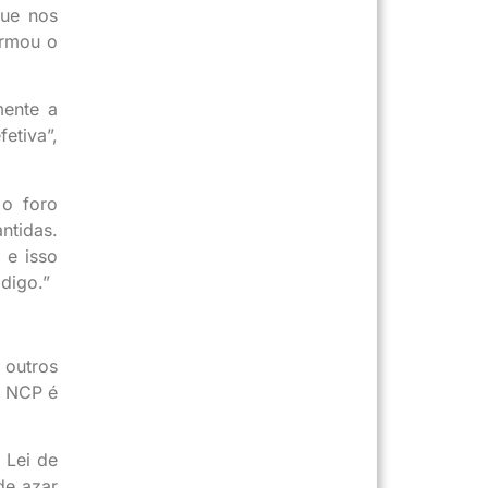
que nos
irmou o
mente a
etiva”,
 o foro
ntidas.
 e isso
digo.”
 outros
o NCP é
 Lei de
de azar