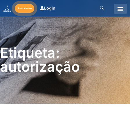
Login
Associe-se
Etiqueta:
autorização