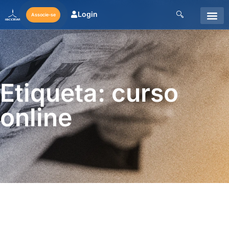
Login
Associe-se
Etiqueta: curso
online