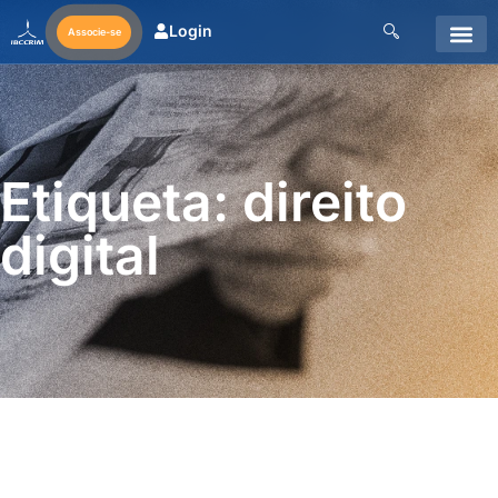
Login
Associe-se
Etiqueta: direito
digital