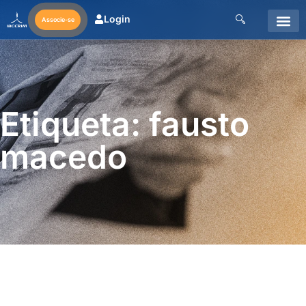
Login
Associe-se
Etiqueta: fausto
macedo