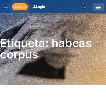
Login
Associe-se
Etiqueta: habeas
corpus