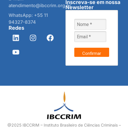
Inscreva-se em nossa
atendimento@ibccrim.org.br
Newsletter
WhatsApp: +55 11
94327-8374
Redes
Confirmar
@2025 IBCCRIM – Instituto Brasileiro de Ciências Criminais –