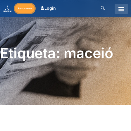
Login
Associe-se
Etiqueta: maceió