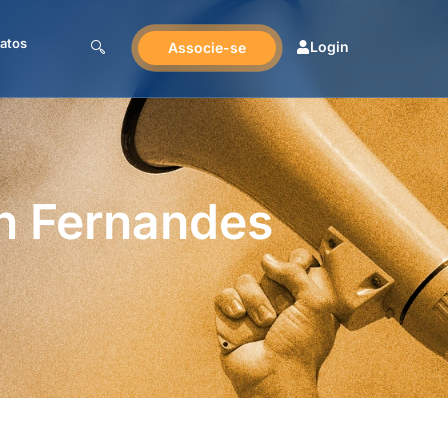
atos
Login
Associe-se
on Fernandes