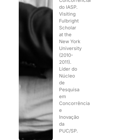
Concorrencial
do IASP.
Visiting
Fulbright
Scholar
at the
New York
University
(2010-
2011).
Líder do
Núcleo
de
Pesquisa
em
Concorrência
e
Inovação
da
PUC/SP.