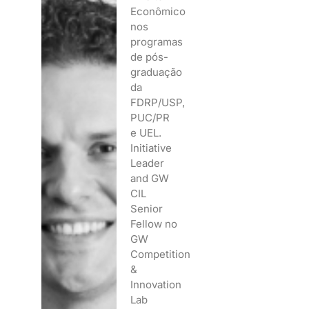
Econômico
nos
programas
de pós-
graduação
da
FDRP/USP,
PUC/PR
e UEL.
Initiative
Leader
and GW
CIL
Senior
Fellow no
GW
Competition
&
Innovation
Lab