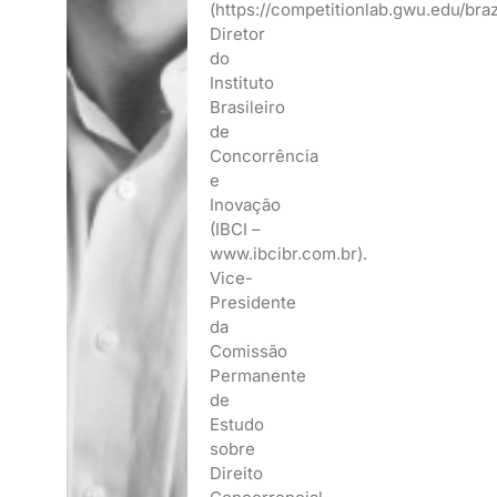
(https://competitionlab.gwu.edu/brazi
Diretor
do
Instituto
Brasileiro
de
Concorrência
e
Inovação
(IBCI –
www.ibcibr.com.br).
Vice-
Presidente
da
Comissão
Permanente
de
Estudo
sobre
Direito