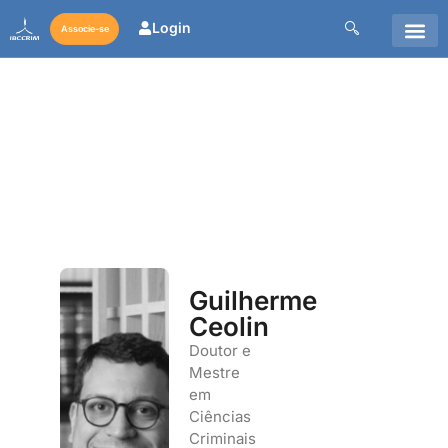
Login
Associe-se
Guilherme
Ceolin
Doutor e
Mestre
em
Ciências
Criminais