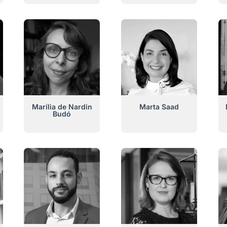
Marília de Nardin
Marta Saad
Budó