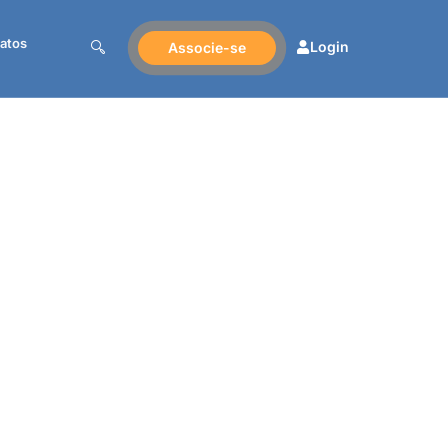
atos
Login
Associe-se