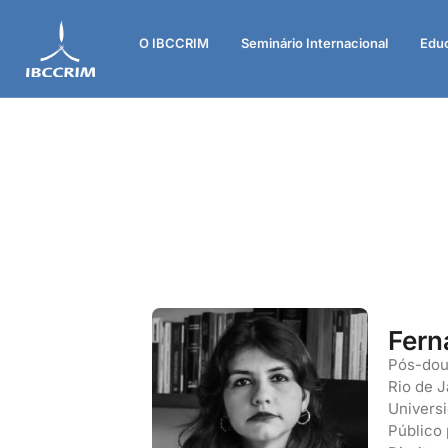
O IBCCRIM
Seminário Internacional
Edu
Fern
Pós-dou
Rio de J
Universi
Público 