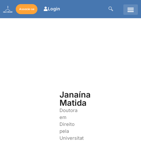
Login
Associe-se
Janaína
Matida
Doutora
em
Direito
pela
Universitat