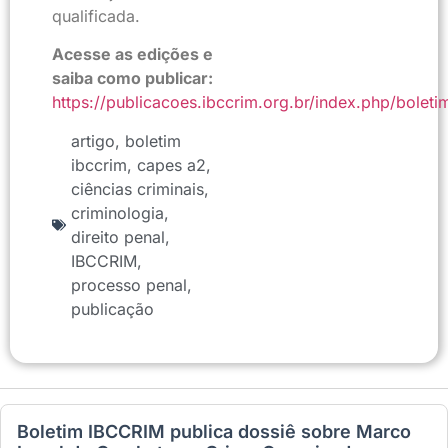
qualificada.
Acesse as edições e
saiba como publicar:
https://publicacoes.ibccrim.org.br/index.php/boleti
artigo
,
boletim
ibccrim
,
capes a2
,
ciências criminais
,
criminologia
,
direito penal
,
IBCCRIM
,
processo penal
,
publicação
Boletim IBCCRIM publica dossiê sobre Marco