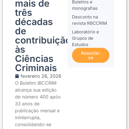
mais de
Boletins e
monografias
três
Desconto na
décadas
revista RBCCRIM
de
Laboratório e
contribuição
Grupos de
Estudos
às
Associe-
Ciências
se
Criminais
fevereiro 26, 2026
O Boletim IBCCRIM
alcança sua edição
de número 400 após
33 anos de
publicação mensal e
ininterrupta,
consolidando-se