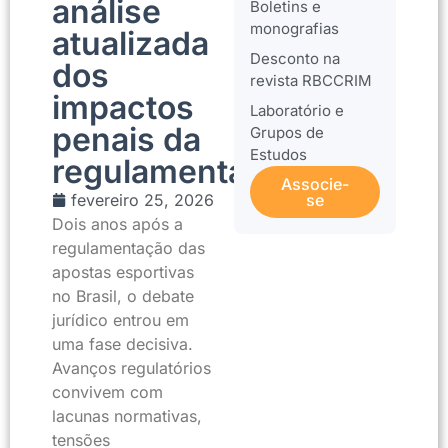
análise
Boletins e
monografias
atualizada
Desconto na
dos
revista RBCCRIM
impactos
Laboratório e
penais da
Grupos de
Estudos
regulamentação
Associe-
fevereiro 25, 2026
se
Dois anos após a
regulamentação das
apostas esportivas
no Brasil, o debate
jurídico entrou em
uma fase decisiva.
Avanços regulatórios
convivem com
lacunas normativas,
tensões