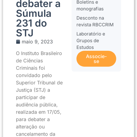
debater a
Boletins e
monografias
Súmula
Desconto na
231 do
revista RBCCRIM
STJ
Laboratório e
Grupos de
maio 9, 2023
Estudos
O Instituto Brasileiro
Associe-
de Ciências
se
Criminais foi
convidado pelo
Superior Tribunal de
Justiça (STJ) a
participar de
audiência pública,
realizada em 17/05,
para debater a
alteração ou
cancelamento da