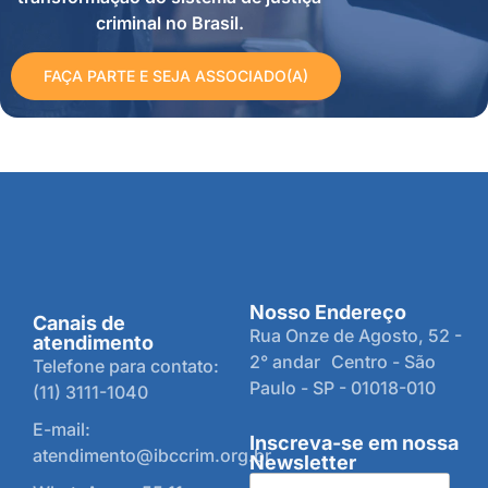
criminal no Brasil.
FAÇA PARTE E SEJA ASSOCIADO(A)
Nosso Endereço
Canais de
Rua Onze de Agosto, 52 -
atendimento
2° andar Centro - São
Telefone para contato:
Paulo - SP - 01018-010
(11) 3111-1040
E-mail:
Inscreva-se em nossa
atendimento@ibccrim.org.br
Newsletter