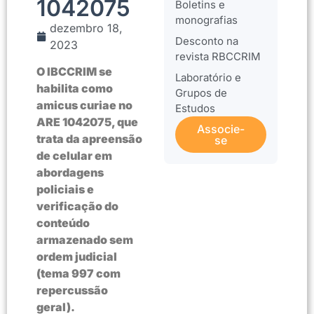
1042075
Boletins e
monografias
dezembro 18,
Desconto na
2023
revista RBCCRIM
O IBCCRIM se
Laboratório e
habilita como
Grupos de
amicus curiae no
Estudos
ARE 1042075, que
Associe-
trata da apreensão
se
de celular em
abordagens
policiais e
verificação do
conteúdo
armazenado sem
ordem judicial
(tema 997 com
repercussão
geral).