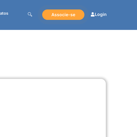
atos
Login
Associe-se