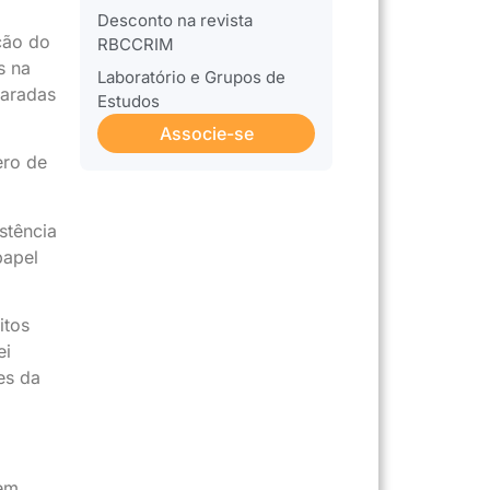
Desconto na revista
ção do
RBCCRIM
s na
Laboratório e Grupos de
paradas
Estudos
Associe-se
ero de
stência
papel
itos
ei
es da
 em