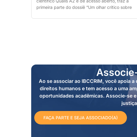
científico Qualis A2 e de acesso aberto, traz a
primeira parte do dossiê “Um olhar crítico sobre
Associe
Ao se associar ao IBCCRIM, você apoia a d
direitos humanos e tem acesso a uma amp
oportunidades acadêmicas. Associe-se e 
justiça
FAÇA PARTE E SEJA ASSOCIADO(A)