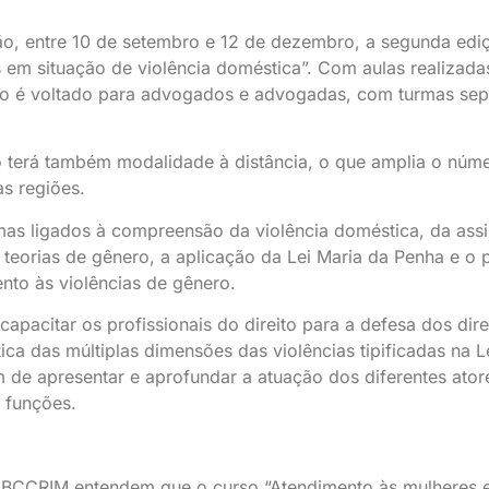
ão, entre 10 de setembro e 12 de dezembro, a segunda edi
s em situação de violência doméstica”. Com aulas realizada
so é voltado para advogados e advogadas, com turmas se
o terá também modalidade à distância, o que amplia o núm
as regiões.
temas ligados à compreensão da violência doméstica, da assi
 teorias de gênero, a aplicação da Lei Maria da Penha e o 
ento às violências de gênero.
apacitar os profissionais do direito para a defesa dos dire
ica das múltiplas dimensões das violências tipificadas na L
m de apresentar e aprofundar a atuação dos diferentes ator
 funções.
 o IBCCRIM entendem que o curso “Atendimento às mulheres