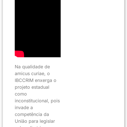
Na qualidade de
amicus curiae, o
IBCCRIM enxerga o
projeto estadual
como
inconstitucional, pois
invade a
competência da
União para legislar