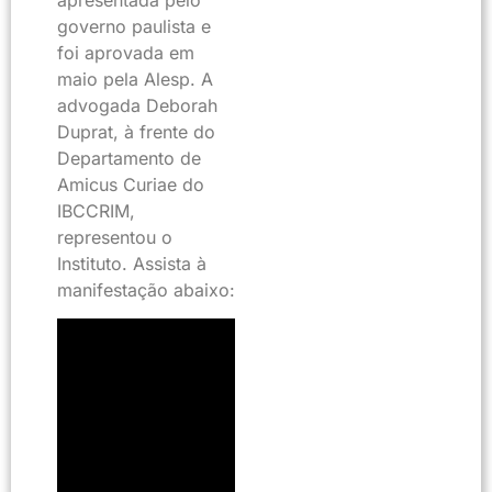
apresentada pelo
governo paulista e
foi aprovada em
maio pela Alesp. A
advogada Deborah
Duprat, à frente do
Departamento de
Amicus Curiae do
IBCCRIM,
representou o
Instituto. Assista à
manifestação abaixo: