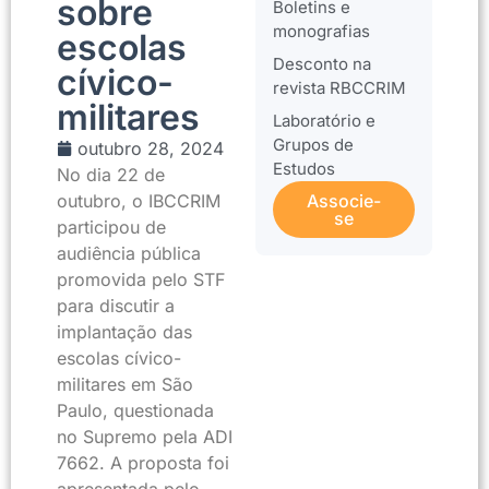
sobre
Boletins e
monografias
escolas
Desconto na
cívico-
revista RBCCRIM
militares
Laboratório e
Grupos de
outubro 28, 2024
Estudos
No dia 22 de
outubro, o IBCCRIM
Associe-
se
participou de
audiência pública
promovida pelo STF
para discutir a
implantação das
escolas cívico-
militares em São
Paulo, questionada
no Supremo pela ADI
7662. A proposta foi