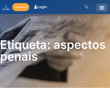
Login
Associe-se
Etiqueta: aspectos
penais